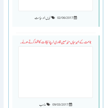
02/06/2017
خبریں اور سیاست
جماعت کے امیر میاں منیر حسین قادری اپنے خیالات کا اظہار کرتے ہوئے۔
09/03/2017
مذہب