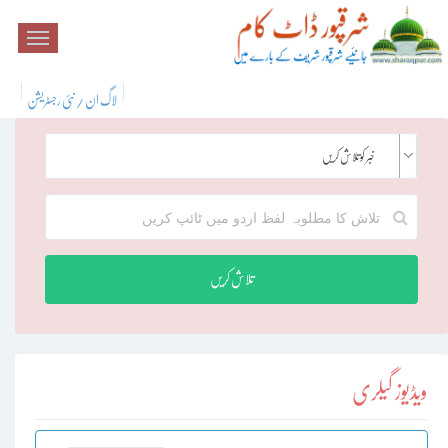
لاگ ان / نئی رجسٹریشن
خبر کو تلاش کریں
تلاش کریں
ویڈیوز گیلری