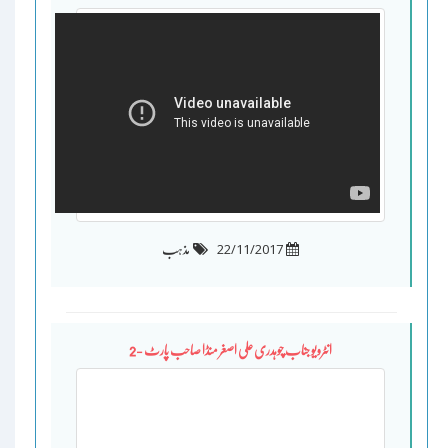
22/11/2017
مذہب
انٹرویو جناب چوہدری علی اصغر منڈا صاحب پارٹ -2