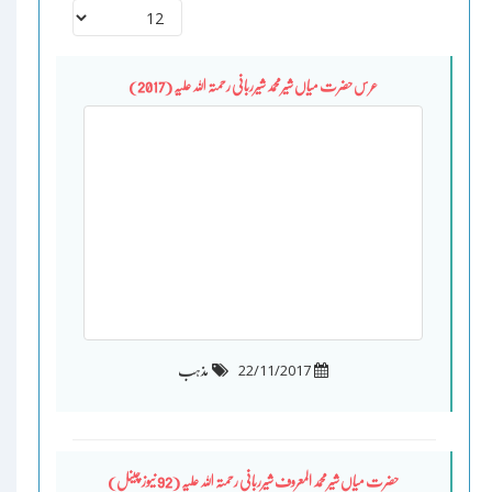
عرس حضرت میاں شیرمحمد شیرربانی رحمتہ اللہ علیہ (2017)
22/11/2017
مذہب
حضرت میاں شیرمحمد المعروف شیرربانی رحمتہ اللہ علیہ (92 نیوز چینل)