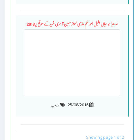
صاحبزادہ میاں جلیل احمد ختم غازی ممتاز حسین قادری شہید کے موقع پر 2016
25/08/2016
مذہب
Showing page 1 of 2