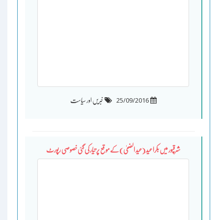
25/09/2016
خبریں اور سیاست
شرقپور میں بکرا عید (عید الضحیٰ) کے موقع پر تیار کی گئی خصوصی رپورٹ