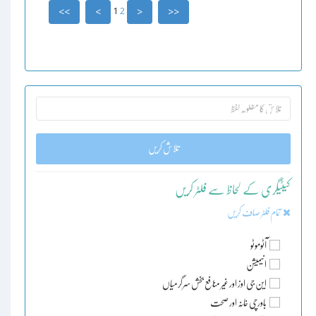
1
2
>>
>
<
<<
تلاش کریں
کیٹیگری کے لحاظ سے فلٹر کریں
تمام فلٹر صاف کریں
آٹوموٹو
انیمیشن
این جی اوز اور غیر منافع بخش سرگرمیاں
باورچی خانہ اور صحت