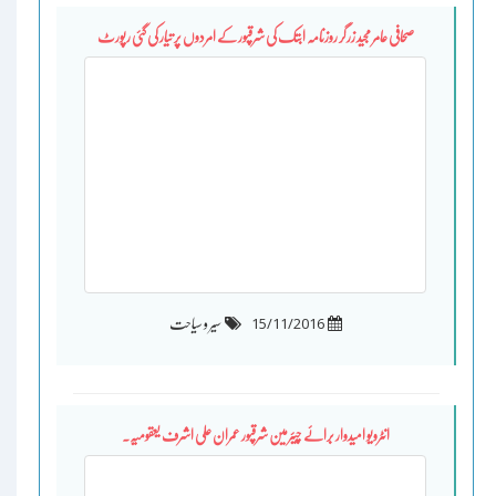
صحافی عامر مجید زرگر روزنامہ ابتک کی شرقپور کے امردوں پر تیار کی گئی رپورٹ
15/11/2016
سیر و سیاحت
انٹرویو امیدوار برائے چیئرمین شرقپور عمران علی اشرف یعقومیہ۔