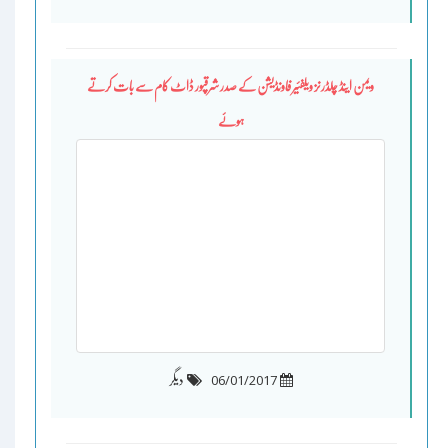
ویمن اینڈ چلڈرنز ویلفئیر فاونڈیشن کے صدر شرقپور ڈاٹ کام سے بات کرتے
ہوئے
06/01/2017
دیگر