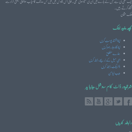
ایک سعی کی ہے جس کے بارے میں ان کی جستجو ہوتی تھی۔ اپنی اس کاوش میں میں کس حد تک کامیاب ہوا اپنی قیمتی آراہ سے
آگاہ کرتے رہیں۔
ملک عثمان
کچھ مفید لنک
اپنا اشتہار پوسٹ کریں
اپنا کاروبار رجسٹرکریں
ہمارے مطلق
ای میل کے زریعے رابطہ کریں
ڈائریکٹ رابطہ کریں
ویب ایڈمن
شرقپور ڈاٹ کام سوشل میڈیا پر
رابطہ کریں