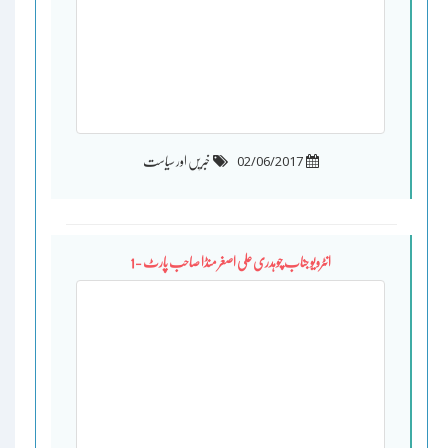
02/06/2017
خبریں اور سیاست
انٹرویو جناب چوہدری علی اصغر منڈا صاحب پارٹ -1