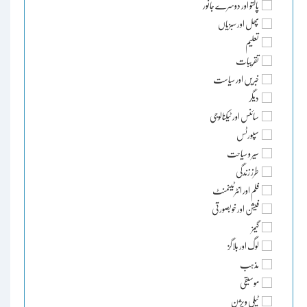
پالتو اور دوسرے جانور
پھل اور سبزیاں
تعلیم
تقریبات
خبریں اور سیاست
دیگر
سائنس اور ٹیکنالوجی
سپورٹس
سیر و سیاحت
طرز زندگی
فلم اور انٹرٹینمنٹ
فیشن اور خوبصورتی
گیمز
لوگ اور بلاگز
مذہب
موسیقی
ٹیلی ویژن