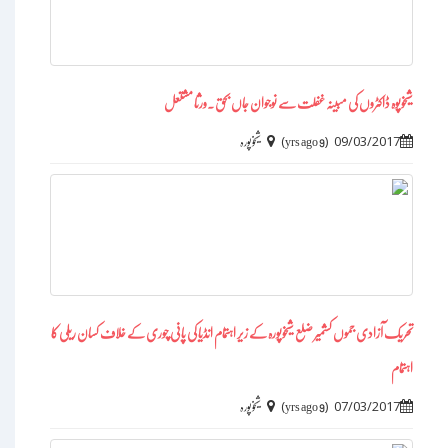
شیخوپوہ ڈاکٹروں کی مبینہ غفلت سے نوجوان جاں بحق ۔ورثا مشتعل
)
(
09/03/2017
9 yrs ago
شیخوپورہ
تحریک آزادی جموں کشمیر ضلع شیخوپورہ کے زیر اہتمام انڈیا کی پانی چوری کے خلاف کسان ریلی کا
اہتمام
)
(
07/03/2017
9 yrs ago
شیخوپورہ