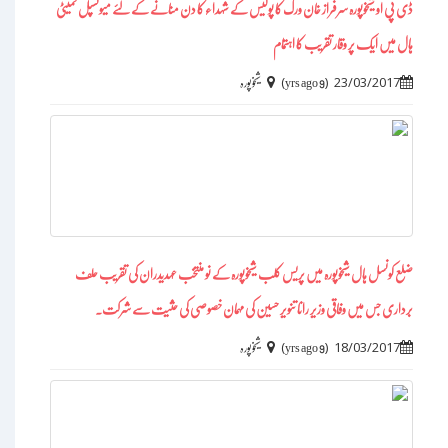
ڈی پی او شیخوپورہ سرفراز خان ورک کا پولیس کے شہداء کا دن منانے کے لئے میونسپل کمیٹی
ہال میں ایک پر وقار تقریب کا اہتمام
)
(
23/03/2017
9 yrs ago
شیخوپورہ
ضلع کونسل ہال شیخوپورہ میں پریس کلب شیخوپورہ کے نو منتخب عہدیدران کی تقریب حلف
برداری جس میں وفاقی وزیر رانا تنویر حسین کی مہمان خصوصی کی حثیت سے شرکت۔
)
(
18/03/2017
9 yrs ago
شیخوپورہ