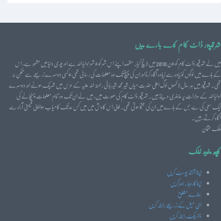
شرقپور ڈاٹ کام کے بارے میں
میں نے شرقپور ڈاٹ کام کو جون 2010 میں لانچ کیا۔ مقصد اپنے اس شہر کو جو شہر اولیا اللہ ہے اور پوری دنیا میں مشہور ہے، اس
کے بارے میں لوگوں کوزیادہ سے زیادہ آگاہ کرنا اور ان کی پہنچ تک وہ معلومات کی رسائی تھی جو کسی دوسرے زریعے سے ممکن نہ
تھی۔ شرقپور میں ہر سال لاکھوں لوگ اعلیٰ حضرت میاں شیر محمد شیرربانی رحمتہ اللہ علیہ کے عرس میں شریک ہونے اور دوسرے
اولیا اللہ کے مزارات پر حاضری دیتے ہیں۔ شرقپور ڈاٹ کام کی صورت میں، میں نے ان تک وہ تمام معلومات پہنچانے کی
ایک سعی کی ہے جس کے بارے میں ان کی جستجو ہوتی تھی۔ اپنی اس کاوش میں میں کس حد تک کامیاب ہوا اپنی قیمتی آراہ سے
آگاہ کرتے رہیں۔
ملک عثمان
کچھ مفید لنک
اپنا اشتہار پوسٹ کریں
اپنا کاروبار رجسٹرکریں
ہمارے مطلق
ای میل کے زریعے رابطہ کریں
ڈائریکٹ رابطہ کریں