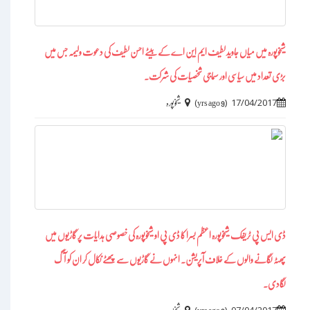
شیخوپورہ میں میاں جاوید لطیف ایم این اے کے بیٹے احسن لطیف کی دعوت ولیمہ جس میں
بڑی تعداد میں سیاسی اور سماجی شخصیات کی شرکت۔
)
(
17/04/2017
9 yrs ago
شیخوپورہ
ڈی ایس پی ٹریفک شیخوپورہ اعظم بسرا کا ڈی پی او شیخوپورہ کی خصوصی ہدایات پر گاڑیوں میں
پھٹہ لگانے والوں کے خلاف آپریشن۔ انہوں نے گاڑیوں سے پھٹے نکال کر ان کو آگ
لگادی۔