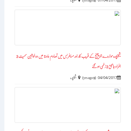
)
(
07/04/2017
9 yrs ago
شیخوپورہ
شیخوپورہ موٹروے انٹرچینج کے قریب کار اور مسافر بس میں تصادم حادثہ میں دو خواتین سمیت 3
افراد جابحق 2 زخمی ہو گئے
)
(
04/04/2017
9 yrs ago
شیخوپورہ