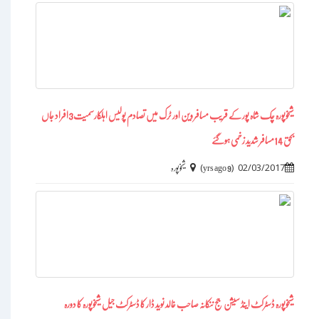
شیخوپورہ چک شاہ پور کے قریب مسافر وین اور ٹرک میں تصادم پولیس اہلکارسمیت3افراد جاں
بحق 14مسافر شدید زخمی ہوگئے
)
(
02/03/2017
9 yrs ago
شیخوپورہ
شیخوپورہ ڈسٹرکٹ اینڈ سیشن جج ننکانہ صاحب خالد نوید ڈار کا ڈسٹرکٹ جیل شیخوپورہ کا دورہ