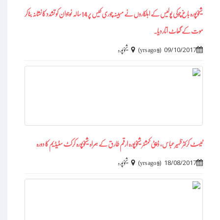
شیخوپورہ باغ چوکی پولیس کے اہلکاروں نے مبینہ چوری کیس پر 14سالہ نوجوان کو تشدد کا نشانہ بناکر
موت کے گھاٹ اتاردیا۔
)
(
09/10/2017
9 yrs ago
شیخوپورہ
ٹیسٹ کرکٹر ظہیر عباس، ڈپٹی کمشنر شیخوپورہ ارقم طارق کے ہمراہ شیخوپورہ کرکٹ سٹیڈیم کا دورہ
)
(
18/08/2017
9 yrs ago
شیخوپورہ