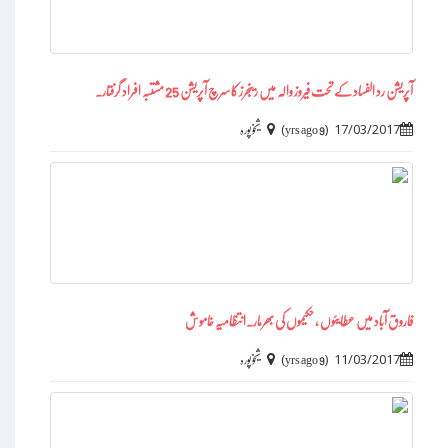
آپریشن رد الفساد کے تحت فیروز والہ میں رینجرز کا سرچ آپریشن 25 مشتبہ افراد گرفتار۔
)
(
17/03/2017
9 yrs ago
شیخوپورہ
فاروق آباد میں عطایئوں ،حکیموں کی بھرمار۔انتظامیہ خاموش
)
(
11/03/2017
9 yrs ago
شیخوپورہ