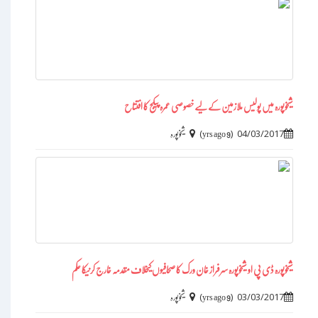
شیخوپورہ میں پولیس ملازمین کے لیے خصوصی عمرہ پیکج کا افتتاح
)
(
04/03/2017
9 yrs ago
شیخوپورہ
شیخوپورہ ڈی پی او شیخوپورہ سرفراز خان ورک کا صحافیوں کیخلاف مقدمہ خارج کرنیکا حکم
)
(
03/03/2017
9 yrs ago
شیخوپورہ