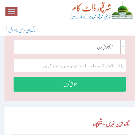
لاگ ان / نئی رجسٹریشن
خبر کو تلاش کریں
تلاش کریں
تازہ ترین خبریں - شیخوپورہ