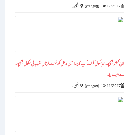
)
(
14/12/2017
9 yrs ago
شیخوپورہ
ڈپٹی کمشنر شیخوپورہ انٹر سکول کرکٹ کپ کا پہلا سیمی فائنل گورنمنٹ فرقان شہید ہائی سکول شیخوپورہ
نے جیت لیا۔
)
(
10/11/2017
9 yrs ago
شیخوپورہ