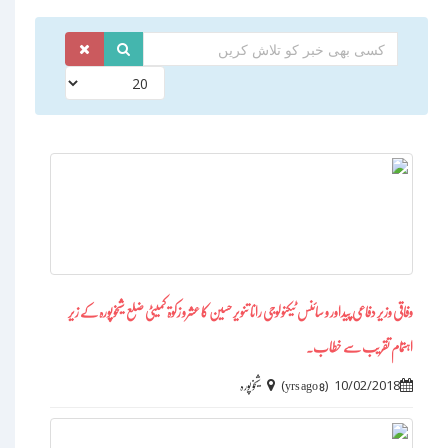
وفاقی وزیر دفاعی پیداور و سائنس ٹیکنولوجی رانا تنویر حسین کا عشرو زکوۃ کمیٹی ضلع شیخوپورہ کے زیر
اہتمام تقریب سے خطاب۔
)
(
10/02/2018
8 yrs ago
شیخوپورہ