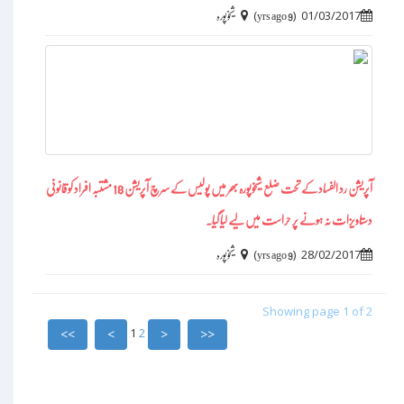
)
(
01/03/2017
9 yrs ago
شیخوپورہ
آپریشن رد الفساد کے تحت ضلع شیخوپورہ بھر میں پولیس کے سرچ آپریشن 18 مشتبہ افراد کو قانونی
دستاویزات نہ ہونے پر حراست میں لیے لیا گیا۔
)
(
28/02/2017
9 yrs ago
شیخوپورہ
Showing page 1 of 2
1
2
>>
>
<
<<