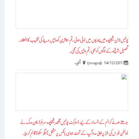
پولیس لائن شیخوپورہ میں چوریوں میں لوٹی ہوئی رقم متاثرین کو واپس دینے کی تقریب کا انعقاد۔
تحصیل شرقپور کے لوگوں کو بھی رقم واپس کی گئی۔
)
(
14/12/2017
9 yrs ago
شیخوپورہ
بڑھتے ہوئے کرائم کے انسداد کے لیے ڈسٹرکٹ پولیس آفیسر شیخوپورہ سرفراز خان ورک نے
ڈولفن فورس کی طرز پر اپنی مدد آپ کے تحت ہیوی بائکس پر مشتمل ٹائیگر سکواڈ قائم کردیا۔