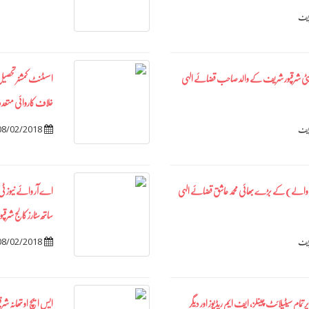
ریف
کمیٹی شرقپور شریف کے والد صاحب قضائے الہی
اسسٹنٹ کمشنر تحصیل 
خلاف کاروائی متع
08/02/2018
ریف
ل والے) کے بڑے بهائی محمد عاشق قضائے الہی
اے آر وائے نیوز ٹی 
ساتھ سٹارز کالج شرقپ
08/02/2018
ریف
تمام سیٹیلائٹ چینلز، ایف ایم ریڈیوز اور دیگر
ایس ایچ او تھانہ شرق