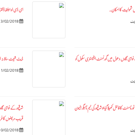
یں شمولیت کا امکان۔
ای ڈی او ہیلتھ ڈاکٹر 
13/02/2018
ریف
ے نواحی گاوں دھول میں گورنمنٹ ایلیمنٹری سکول کو
ڈیٹ شیٹ سالانہ امتحان 2018 برائے جماعت 
11/02/2018
ریف
نٹ کا فائنل کھیلا گیا جو شرقپور کی ٹیم ٹائیگر الیون
قریب مریضوں کا فری چیک اپ اور 50 مریضو
10/02/2018
ریف