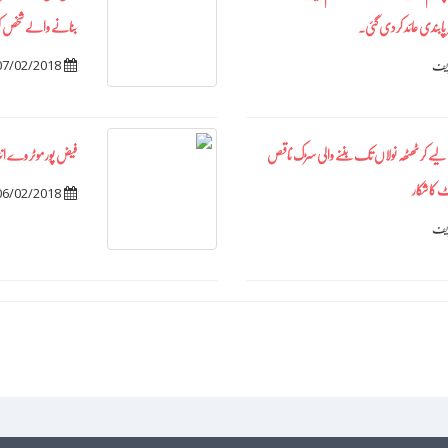
 پابندی عائد کردی گئی۔
بنانے والے شخص کو 
07/02/2018
ریف
لیے کر ٹھٹھہ نولاں تک بننے والی سڑک ناقص
فیض پور موٹر وے انٹر
کا شکار
06/02/2018
ریف