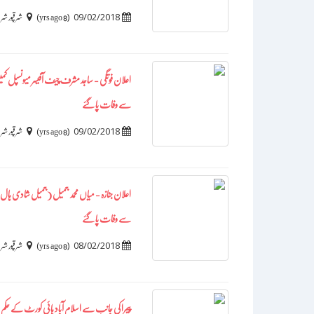
)
(
09/02/2018
8 yrs ago
شرقپور ش
اعلان فوتگی - ساجد مشرف چیف آفیسر میونسپل 
سے وفات پا گئے
)
(
09/02/2018
8 yrs ago
شرقپور ش
اعلان جنازہ - میاں محمد جمیل (جمیل شادی ہا
سے وفات پا گئے
)
(
08/02/2018
8 yrs ago
شرقپور ش
پیمرا کی جانب سے اسلام آباد ہائی کورٹ کے حکم پر 