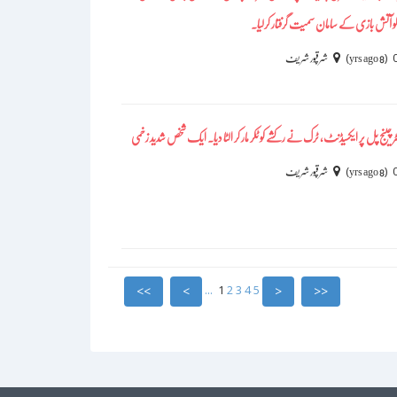
آتش بازی کے سامان سمیت گرفتار کرلیا۔
)
(
8 yrs ago
شرقپور شریف
 چینج پل پر ایکسیڈنٹ، ٹرک نے رکشے کو ٹکر مار کر الٹا دیا۔ ایک شخص شدید زخمی
)
(
8 yrs ago
شرقپور شریف
...
1
2
3
4
5
>>
>
<
<<