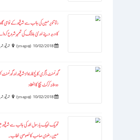
رانا تنویر حسین کی جانب سے شرقپور کے نواحی گا
کا درجہ دینے اور نئی بلڈنگ کی تعمیر شروع کروانے
)
(
10/02/2018
8 yrs ago
شرقپور ش
گورنمنٹ ڈگری کالج فار بوائز شرقپور اور گورنم
دوستانہ کرکٹ میچ کا انعقاد
)
(
10/02/2018
8 yrs ago
شرقپور ش
تحریک لبیک یا رسول اللہ کی جانب سے شرقپور میں
حسین رضوی صاحب کا خصوصی خطاب۔