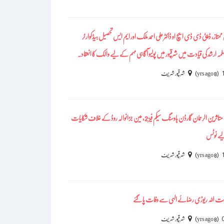
تاز، ڈپٹی ڈی ڈی ایچ او ڈاکٹر علی احمد ملک اور ایم ایس تحصیل ہیڈکوارٹر
سلمہ ارشد کی قیادت میں شرقپور میں پولیو آگاہی مہم کے لیے والک کا انعقاد۔
)
(
8 yrs ago
شرقپور شریف
نیب کی جانب سے متاثرین الرحمان گارڈن ہاوسنگ سیکم فیز 2، مین جڑانوالہ روڈ کے خلاف شکایات
ے نوٹس
)
(
8 yrs ago
شرقپور شریف
رحمت اللہ ریوڑی رضائے الہی سے وفات پا گئے
)
(
8 yrs ago
شرقپور شریف