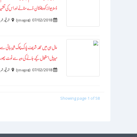
ڈسٹربیوٹرز کو ویلنٹائن ڈے منانے اور اس کی تشہیر
)
(
07/02/2018
8 yrs ago
شرقپور ش
حال ہی میں محلہ شریف پارک چوک شیرربانی سے 
میڑیل استعمال کیے جانے کی وجہ سے ٹوٹ پھوٹ 
)
(
07/02/2018
8 yrs ago
شرقپور ش
Showing page 1 of 58