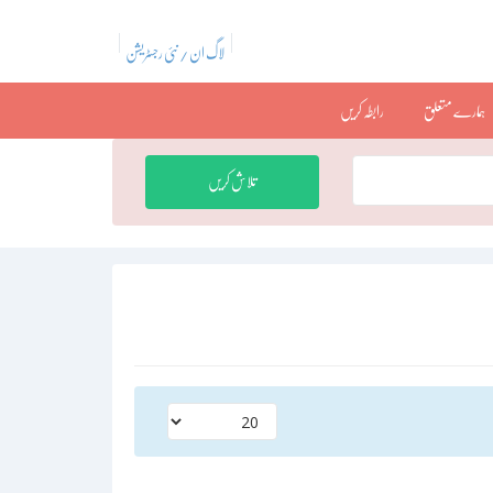
لاگ ان / نئی رجسٹریشن
ہمارے متعلق
رابطہ کریں
تلاش کریں