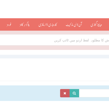
ویڈیوز گیلری
آن لائن مارکیٹ
کاروباری ڈائریکٹری
بلاگز / کالمز
فورمز