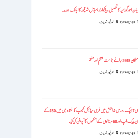
جاوید احمد گورائیہ کا تحصیل ہیڈکوارٹر ہسپتال شرقپور کا اچانک دورہ۔
)
(
8 yrs ago
شرقپور شریف
ششم اور ھفتم
)
(
8 yrs ago
شرقپور شریف
شرقپور کے نواحی گاوں 17چک، درس خدا بخش میں فری میڈیکل کیمپ کا انعقاد جس میں 450 کے
ں کے آنکھوں کا آپریشن کیا گیا۔
)
(
8 yrs ago
شرقپور شریف