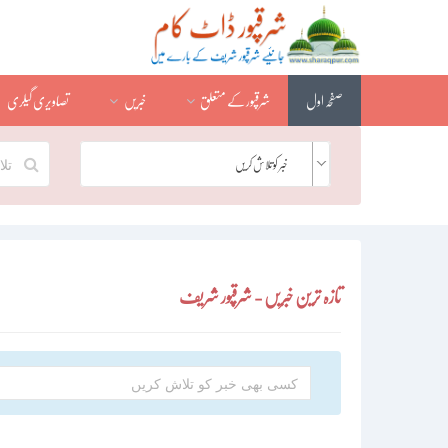
صفحہ اول
شرقپور کے متعلق
خبریں
تصاویری گیلری
خبر کو تلاش کریں
تازہ ترین خبریں - شرقپور شریف