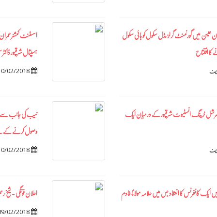
ون عیسن میں گورنمنٹ گرلز مڈل سکول کو ہائی سکول
اسسٹنٹ کمشنرعمران مم
 کا افتتاح
ہسپتال شرقپور ڈاکٹر 
10/02/2018
ریف
نٹ کمرشل ٹرینگ انسٹیوٹ شرقپور کے درمیان ایک
وصول کرنے کے لی
10/02/2018
ریف
 ایک کانفرنس کا انعقاد جس میں علامہ مولانا خادم
اعلان فوتگی - شیخ 
09/02/2018