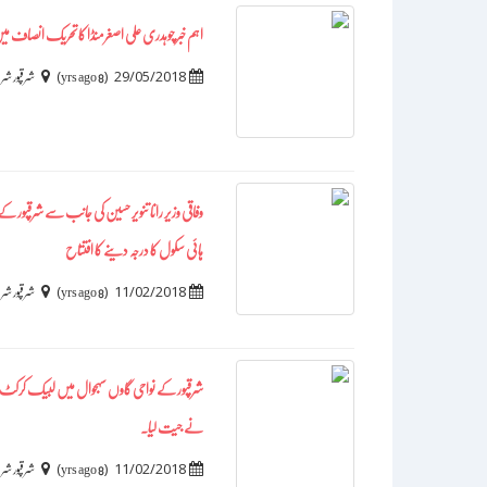
اہم خبر چوہدری علی اصغرمنڈا کا تحریک انصاف م
)
(
29/05/2018
8 yrs ago
شرقپور ش
وفاقی وزیر رانا تنویر حسین کی جانب سے شرقپور ک
ہائی سکول کا درجہ دینے کا افتتاح
)
(
11/02/2018
8 yrs ago
شرقپور ش
شرقپور کے ںواحی گاوں سہجوال میں لبیک کرکٹ ٹورنام
نے جیت لیا۔
)
(
11/02/2018
8 yrs ago
شرقپور ش