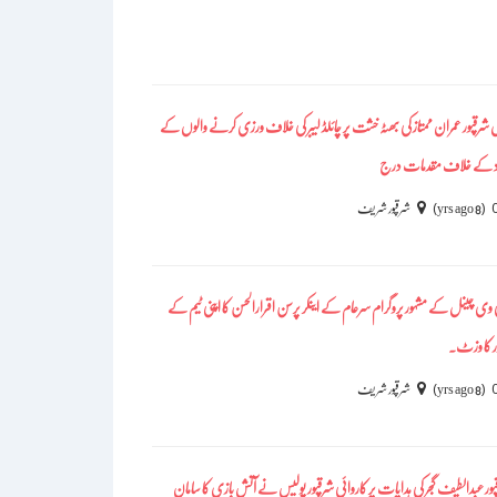
شرقپور عمران ممتاز کی بھٹہ خشت پر چائلڈ لیبر کی خلاف ورزی کرنے والوں کے
دد کے خلاف مقدمات درج
)
(
8 yrs ago
شرقپور شریف
وی چینل کے مشہور پروگرام سرعام کے اینکر پرسن اقرارالحسن کا اپنی ٹیم کے
ور کا وزٹ۔
)
(
8 yrs ago
شرقپور شریف
پور عبدالطیف گجر کی ہدایات پر کاروائی شرقپور پولیس نے آتش بازی کا سامان