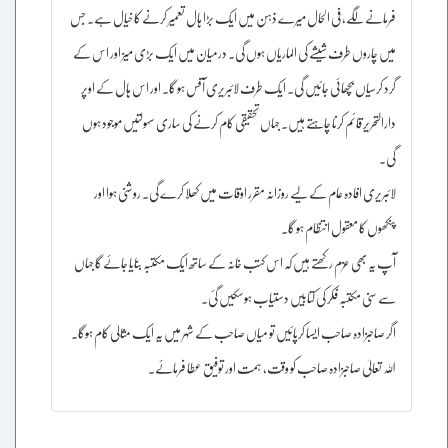
فرمانے لگے، فی الحال میرے ذہن میں ایک بڑا ہال تعمیر کرنے کا خیال ہے۔ جس
میں چاروں طرف شیشے کی الماریاں ہوں گی۔ درمیان میں ایک بڑی میز اور اس کے
گرد کرسیاں بچھائی جائیں گی۔ ایک طرف لائبریری آفس ہو گا۔ اور اس ہال کے اوپر
دارالتحریر قائم کرنا چاہتے ہیں۔ جہاں تحقیقی کام کرنے کی ساری سہولتیں موجود ہوں
گی۔
لائبریری افادہ عام کے لیے روزانہ مقرر اوقات میں کھلا کرے گی۔ روشنی ہوا اور
پنکھوں کا معقول انتظام ہو گا۔
آپ یہ بھی عزم رکھتے ہیں کہ اس کتب خانہ کے ساتھ ایک مکتبہ بنایا جائے گا جہاں
سے سنی مکتبہ فکر کی کتابیں دستیاب ہوسکیں گئ۔
اگر صاحبزادہ صاحب ایسا کرپائیں تو میاں صاحب کے شہر میں یہ ایک مثالی کام ہوگا۔
اللہ تعالیٰ صاحبزادہ صاحب کو وقت، ہمت اور توفیق عطا فرمائے۔