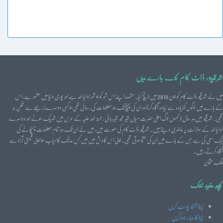
شرقپور ڈاٹ کام کے بارے میں
میں نے شرقپور ڈاٹ کام کو جون 2010 میں لانچ کیا۔ مقصد اپنے اس شہر کو جو شہر اولیا اللہ ہے اور پوری دنیا میں مشہور ہے، اس
کے بارے میں لوگوں کوزیادہ سے زیادہ آگاہ کرنا اور ان کی پہنچ تک وہ معلومات کی رسائی تھی جو کسی دوسرے زریعے سے ممکن نہ
تھی۔ شرقپور میں ہر سال لاکھوں لوگ اعلیٰ حضرت میاں شیر محمد شیرربانی رحمتہ اللہ علیہ کے عرس میں شریک ہونے اور دوسرے
اولیا اللہ کے مزارات پر حاضری دیتے ہیں۔ شرقپور ڈاٹ کام کی صورت میں، میں نے ان تک وہ تمام معلومات پہنچانے کی
ایک سعی کی ہے جس کے بارے میں ان کی جستجو ہوتی تھی۔ اپنی اس کاوش میں میں کس حد تک کامیاب ہوا اپنی قیمتی آراہ سے
آگاہ کرتے رہیں۔
ملک عثمان
کچھ مفید لنک
اپنا اشتہار پوسٹ کریں
اپنا کاروبار رجسٹرکریں