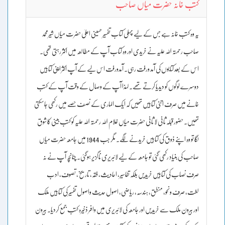
کتب خانہ حضرت میاں صاحب
یہ وہ کتب خانہ ہے جس کے لیے پہلی کتاب تفسیر حسینی اعلیٰ حضرت میاں شیرمحمد
صاحب رحمتہ اللہ علیہ نے خریدی اور وہ کتاب آپ کے مطالعہ میں اکثر رہتی تھی۔
اس کے بعد کتابوں کی آمد ورفت رہی۔ آمدورفت اس لیے کے آپ اکثر اپنی کتابیں
دوسرے لوگوں کو دیدیا کرتے تھے۔ لہذا آپ کے وصال کے وقت آپ کے کتب
خانے میں صرف اتنی کتابیں تھیں کہ ایک الماری کے نصف حصے میں رکھی جاسکتی
تھیں۔ حضور قبلہ ثانی لا ثانی حضرت میاں غلام اللہ رحمتہ اللہ علیہ کو کتب بینی کا شوق
لگا تو وہ اپنے ذوق کی کتابیں خریدنے لگے۔ مگر جب 1944 میں جامعہ حضرت میاں
صاحب کی بنیاد رکھی گئی تو جامعہ کے لیے لائبریری ناگزیر ہوگئی۔ چنانچہ آپ نے نہ
صرف نصاب کی کتابیں خریدیں بلکہ تفاسیر، احادیث، فقہ، تاریخ، تصوف، ادب
لغت، صرف ونحو، منطق، ہندسہ، ریاضی، اصول حدیث واصول تفسیر کی کتابیں ملک
اور بیرون ملک سے خریدیں اور جامعہ کی لائبریری میں وافر ذخیرہ کتب جمع کردیا۔ بیرون