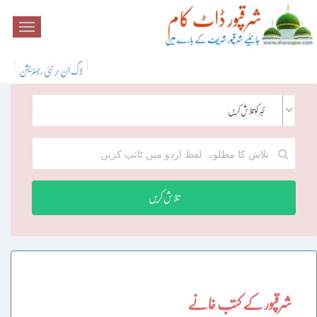
لاگ ان / نئی رجسٹریشن
خبر کو تلاش کریں
تلاش کریں
شرقپور کے کتب خانے