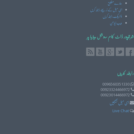
ہمارے مطلق
ای میل کے زریعے رابطہ کریں
ڈائریکٹ رابطہ کریں
ویب ایڈمن
شرقپور ڈاٹ کام سوشل میڈیا پر
رابطہ کریں
0096560351330
00923324466972
00923014466972
ای میل بھیجیں
Live Chat