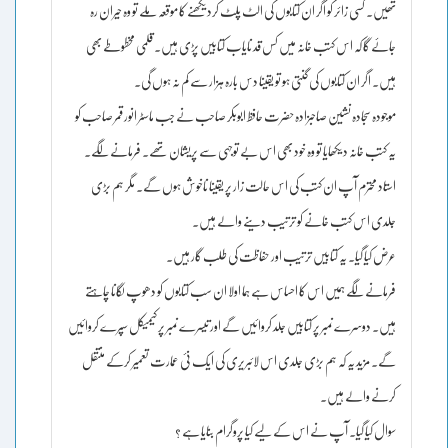
تھیں۔ کسی زائر کو اگر ان کتابوں کی الٹ پلٹ کردیکھنے کا موقعہ ملے تو وہ حیران رہ
جائے گا کہ اس کتب خانہ میں کس قد نایاب کتابیں پڑی ہیں۔ قلمی مخطوطے بھی
ہیں۔ اگر ان کتابوں کی گنتی ہو تو یقینا دس بارہ ہزار سے کم نہ ہوں گی۔
موجودہ سجادہ نشین صاحبزادہ حضرت حافظ ابوبکر صاحب نے جب ماسٹر انور قمر صاحب کو
یہ کتب خانہ دیکھایا تو وہ خود بھی اس بے توجہی سے پریشان تھے۔ فرمانے لگے۔
استاد محترم آپ ان کتب کی اس حالت زار پر یقینا ناخوش ہوں گے۔ مگر ہم بڑی
جلدی اس کتب خانے کو ترتیب دینے والے ہیں۔
عرض کیا گیا۔ یہ کتابیں ترتیب اور حفاظت کی طلب گار ہیں۔
فرمانے لگے ہمیں اس کا احساس ہے ہما اولا ان سب کتابوں کو دھوپ لگانا چاہتے
ہیں۔ دوسرے نمبر پر کتابیں جلد کروائیں گے اور تیسرے نمبر پر کیمیکل سپرے کروائیں
گے۔ مزید یہ کہ ہم بڑی جلدی اس لائبریری کی ایک نئ عمارت تعمیر کرکے منتقل
کرنے والے ہیں۔
سوال کیا گیا۔ آپ نے اس کے لیے کیا پروگرام بنایا ہے ؟