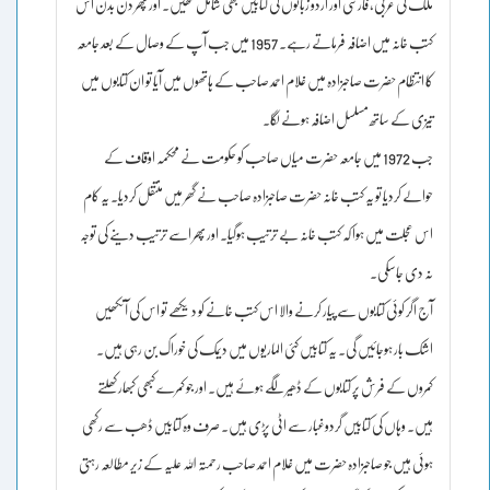
ملک کی عربی، فارسی اور اردو زبانوں کی کتابیں بھی شامل تھیں۔ اور پھر دن بدن اس
کتب خانہ میں اضافہ فرماتے رہے۔ 1957 میں جب آپ کے وصال کے بعد جامعہ
کا انتظام حضرت صاحبزادہ میں غلام احمد صاحب کے ہاتھوں میں آیا تو ان کتابوں میں
تیزی کے ساتھ مسلسل اضافہ ہونے لگا۔
جب 1972 میں جامعہ حضرت میاں صاحب کو حکومت نے محکمہ اوقاف کے
حوالے کردیا تو یہ کتب خانہ حضرت صاحبزادہ صاحب نے گھر میں منتقل کردیا۔ یہ کام
اس عجلت میں ہوا کہ کتب خانہ بے ترتیب ہوگیا۔ اور پھر اسے ترتیب دینے کی توجہ
نہ دی جاسکی۔
آج اگر کوئی کتابوں سے پیار کرنے والا اس کتب خانے کو دیکھے تو اس کی آنکھیں
اشک بار ہوجائیں گی۔ یہ کتابیں کئی الماریوں میں دیمک کی خوراک بن رہی ہیں۔
کمروں کے فرش پر کتابوں کے ڈھیر لگے ہوئے ہیں۔ اور جو کمرے کبھی کبھار کھلتے
ہیں۔ وہاں کی کتابیں گردوغبار سے اٹی پڑی ہیں۔ صرف وہ کتابیں ڈھب سے رکھی
ہوئی ہیں جو صاحبزادہ حضرت میں غلام احمد صاحب رحمتہ اللہ علیہ کے زیر مطالعہ رہتی