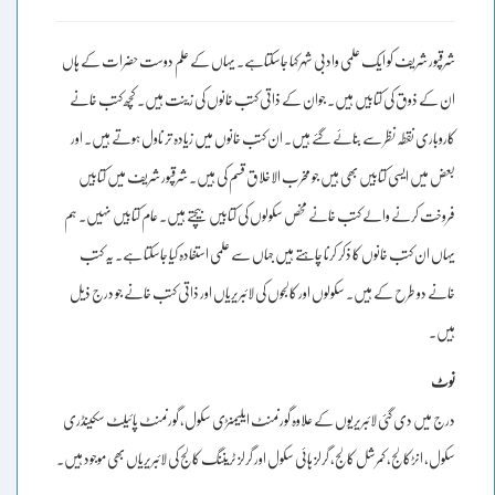
شرقپور شریف کو ایک علمی وادبی شہر کہا جاسکتاہے۔ یہاں کے علم دوست حضرات کے ہاں
ان کے ذوق کی کتابیں ہیں۔ جوان کے ذاتی کتب خانوں کی زینت ہیں۔ کچھ کتب خانے
کاروباری نقطہ نظر سے بنائے گئے ہیں۔ ان کتب خانوں میں زیادہ تر ناول ہوتے ہیں۔ اور
بعض میں ایسی کتابیں بھی ہیں جو مخرب الاخلاق قسم کی ہیں۔ شرقپور شریف میں کتابیں
فروخت کرنے والے کتب خانے مخص سکولوں کی کتابیں بیچتے ہیں۔ عام کتابیں نہیں۔ ہم
یہاں ان کتب خانوں کا ذکر کرنا چاہتے ہیں جہاں سے علمی استفادہ کیا جاسکتا ہے۔ یہ کتب
خانے دو طرح کے ہیں۔ سکولوں اور کالجوں کی لائبریریاں اور ذاتی کتب خانے جو درج ذیل
ہیں۔
نوٹ
درج میں دی گئی لائبریریوں کے علاوہ گورنمنٹ ایلیمنڑی سکول، گورنمنٹ پائیلٹ سکینڈری
سکول، انڑکالج، کمرشل کالج، گرلز ہائی سکول اور گرلز ٹریننگ کالج کی لائبریریاں بھی موجود ہیں۔