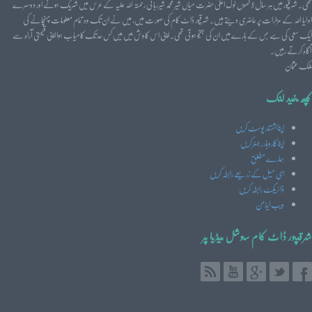
تھی۔ شرقپور میں ہر سال لاکھوں لوگ اعلیٰ حضرت میاں شیر محمد شیرربانی رحمتہ اللہ علیہ کے عرس میں شریک ہونے اور دوسرے
اولیا اللہ کے مزارات پر حاضری دیتے ہیں۔ شرقپور ڈاٹ کام کی صورت میں، میں نے ان تک وہ تمام معلومات پہنچانے کی
ایک سعی کی ہے جس کے بارے میں ان کی جستجو ہوتی تھی۔ اپنی اس کاوش میں میں کس حد تک کامیاب ہوا اپنی قیمتی آراہ سے
آگاہ کرتے رہیں۔
ملک عثمان
کچھ مفید لنک
اپنا اشتہار پوسٹ کریں
اپنا کاروبار رجسٹرکریں
ہمارے مطلق
ای میل کے زریعے رابطہ کریں
ڈائریکٹ رابطہ کریں
ویب ایڈمن
شرقپور ڈاٹ کام سوشل میڈیا پر