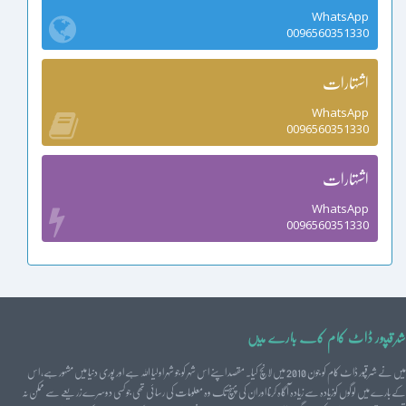
WhatsApp
0096560351330
اشتہارات
WhatsApp
0096560351330
اشتہارات
WhatsApp
0096560351330
شرقپور ڈاٹ کام کے بارے میں
میں نے شرقپور ڈاٹ کام کو جون 2010 میں لانچ کیا۔ مقصد اپنے اس شہر کو جو شہر اولیا اللہ ہے اور پوری دنیا میں مشہور ہے، اس
کے بارے میں لوگوں کوزیادہ سے زیادہ آگاہ کرنا اور ان کی پہنچ تک وہ معلومات کی رسائی تھی جو کسی دوسرے زریعے سے ممکن نہ