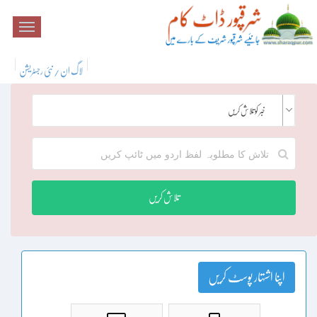
لاگ ان / نئی رجسٹریشن
خبر کو تلاش کریں
تلاش کریں
اپنا اشتہار پوسٹ کریں