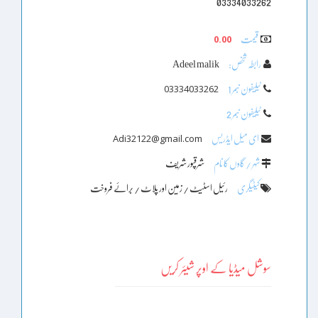
03334033262
0.00
قیمت
رابطہ شخص:
Adeel malik
03334033262
ٹیلیفون نبمر 1
ٹیلیفون نبمر 2
Adi32122@gmail.com
ای میل ایڈریس
شہر / گاوں کا نام
شرقپور شریف
کیٹیگری
رئیل اسٹیٹ / زمین اور پلاٹ / برائے فروخت
سوشل میڈیا کے اوپر شیئر کریں