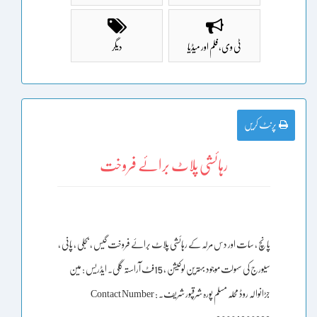
ٹی وی، فلم اور میڈیا
دیگر
پرنٹ کریں
رہائشی پلاٹ برائے فروخت
پانچ ، سات اور دس مرلہ کے رہائشی پلاٹ برائے فروخت گیس ، بجلی ، پانی ،
سیورج کی سہولت موجود بہترین لوکیشن ، 15فٹ آراستہ گلی۔ ایڈریس : مین
جڑانوالہ روڈ محلہ مسلم پورہ شرقپور شریف۔ Contact Number :