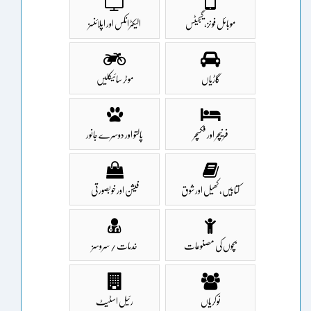
موبائل فونز، گیجیٹس
الیکٹرانکس اور اپلائنسز
گاڑیاں
موٹر سائیکلیں
فرنیچر اور فکسچر
پالتو اور دوسرے جانور
کتابیں، کھیل اور شوق
فیشن اور خوبصورتی
بچوں کی مصنوعات
خدمات / سروسز
نوکریاں
رئیل اسٹیٹ